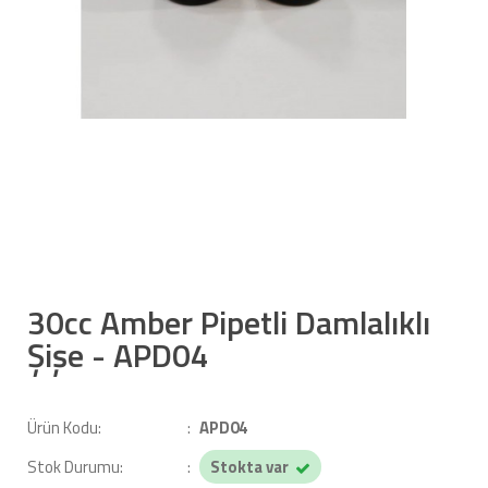
30cc Amber Pipetli Damlalıklı
Şişe - APD04
Ürün Kodu:
APD04
Stok Durumu:
Stokta var