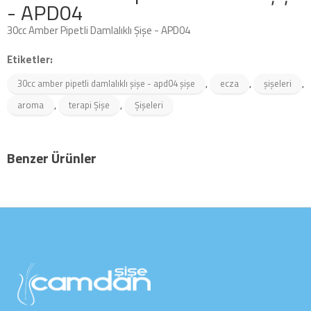
- APD04
30cc Amber Pipetli Damlalıklı Şişe - APD04
Etiketler:
,
,
,
30cc amber pipetli damlalıklı şişe - apd04 şişe
ecza
şişeleri
,
,
aroma
terapi Şişe
Şişeleri
Benzer Ürünler