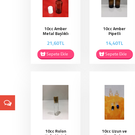
10cc Amber
10cc Amber
Metal Başlıklı
Pipetli
Rollon Şişe -
Damlalıklı Şişe
21,60TL
14,40TL
AR010
- APD02
Sepete Ekle
Sepete Ekle
10cc Rolon
10cc Uzun ve