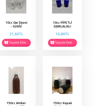
10cc Oje Şişesi
10cc PİPETLİ
- OJ003
DAMLALIKLI
ŞİŞE PD004
21,60TL
16,80TL
Sepete Ekle
Sepete Ekle
150cc Amber
150cc Kapak