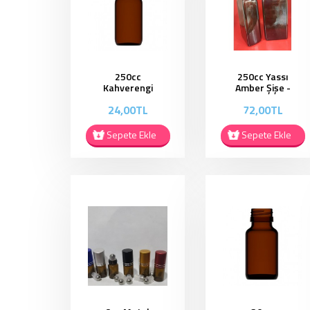
250cc
250cc Yassı
Kahverengi
Amber Şişe -
Kapaklı Şişe
YAS02
24,00TL
72,00TL
ES020
Sepete Ekle
Sepete Ekle