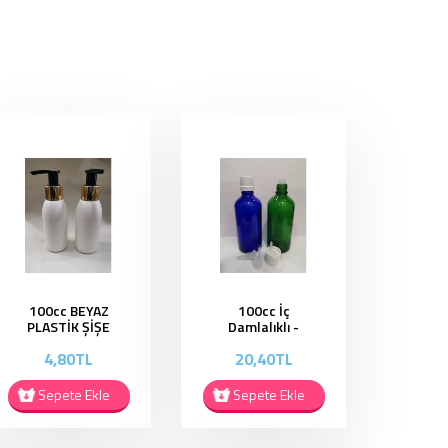
100cc BEYAZ
100cc İç
PLASTİK ŞİŞE
Damlalıklı -
SIVI SABUNLUK
Kapaklı ŞiŞe
4,80TL
20,40TL
- HS6547
EC010
Sepete Ekle
Sepete Ekle