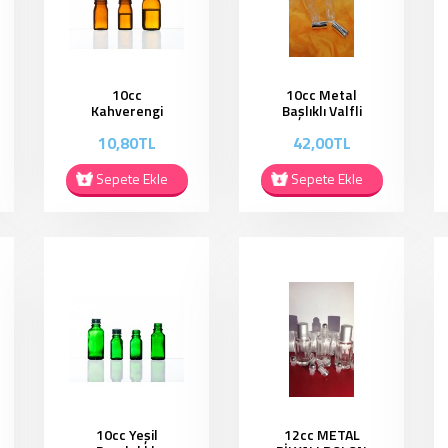
10cc
10cc Metal
Kahverengi
Başlıklı Valfli
Kapaklı ŞiŞe
Şişe - MB001
10,80TL
42,00TL
EC006
Sepete Ekle
Sepete Ekle
10cc Yeşil
12cc METAL