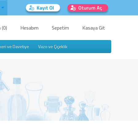
Kayıt Ol
Oturum Aç
 (0)
Hesabım
Sepetim
Kasaya Git
keri ve Davetiye
Vazo ve Çiçeklik