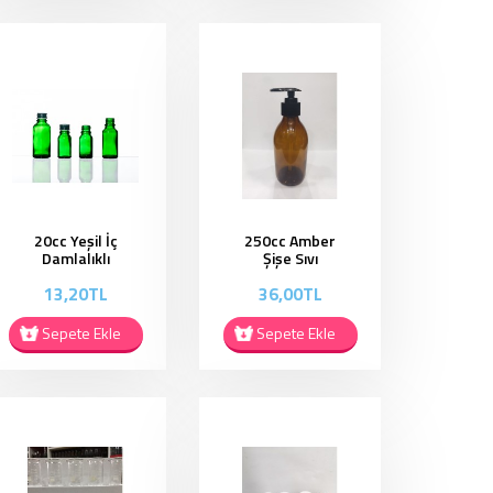
20cc Yeşil İç
250cc Amber
Damlalıklı
Şişe Sıvı
Kapaklı ŞiŞe
Sabunluk -
13,20TL
36,00TL
EC0223
SSP03
Sepete Ekle
Sepete Ekle