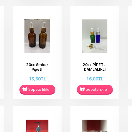
20cc Amber
20cc PİPETLİ
Pipetli
DAMLALIKLI
Damlalıklı Şişe
ŞİŞE PD001
15,60TL
16,80TL
- APD03
Sepete Ekle
Sepete Ekle