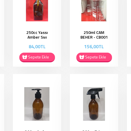
250cc Yassı
250ml CAM
Amber Sıvı
BEHER - CB001
Sabunluk -
84,00TL
156,00TL
YAS01
Sepete Ekle
Sepete Ekle