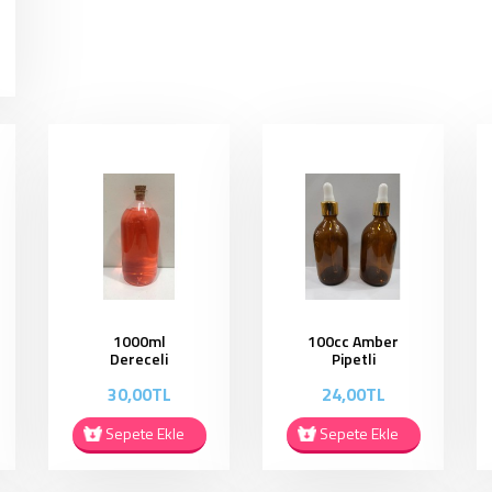
1000ml
100cc Amber
Dereceli
Pipetli
Serum Şişesi -
Damlalıklı Şişe
30,00TL
24,00TL
DS002
- APD06
Sepete Ekle
Sepete Ekle