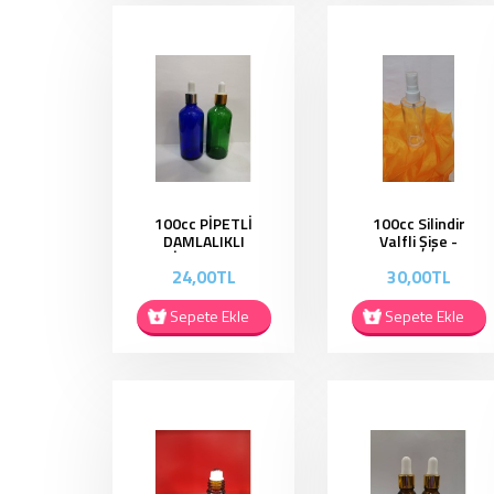
100cc PİPETLİ
100cc Silindir
DAMLALIKLI
Valfli Şişe -
ŞİŞE PD005
SV001
24,00TL
30,00TL
Sepete Ekle
Sepete Ekle