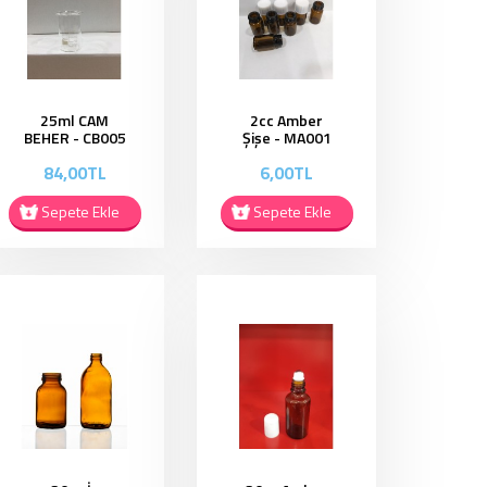
25ml CAM
2cc Amber
BEHER - CB005
Şişe - MA001
84,00TL
6,00TL
Sepete Ekle
Sepete Ekle