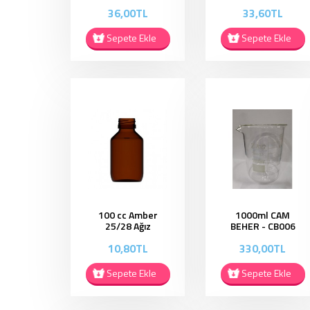
Şişe - PF001
Sprey Şişe -
36,00TL
33,60TL
PF002
Sepete Ekle
Sepete Ekle
100 cc Amber
1000ml CAM
25/28 Ağız
BEHER - CB006
Kapaklı ŞiŞe -
10,80TL
330,00TL
ES029
Sepete Ekle
Sepete Ekle