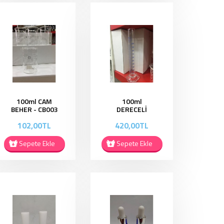
100ml CAM
100ml
BEHER - CB003
DERECELİ
MEZUR -
102,00TL
420,00TL
DM001
Sepete Ekle
Sepete Ekle