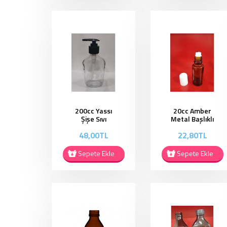
200cc Yassı
20cc Amber
Şişe Sıvı
Metal Başlıklı
Sabunluk -
Rollon Şişe -
48,00TL
22,80TL
SSP01
AR020
Sepete Ekle
Sepete Ekle