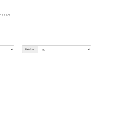
inde ara
Göster: