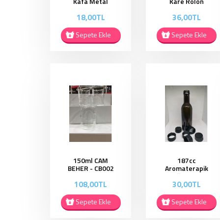
Kafa Metal
Kare Rolon
Kapak RK010
Şişe - UK001
18,00TL
36,00TL
Sepete Ekle
Sepete Ekle
150ml CAM
187cc
BEHER - CB002
Aromaterapik
Yağ Şişesi -
108,00TL
30,00TL
CV187
Sepete Ekle
Sepete Ekle