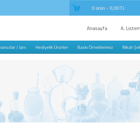
0 ürün - 0,00TL
Anasayfa
A. Listem
anozlar / Jars
Hediyelik Ürünler
Baskı Örneklerimiz
Nikah Şe