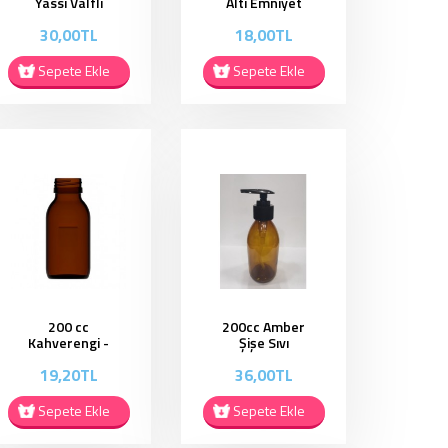
Yassı Valfli
Altı Emniyet
Şişe - YV001
Bantlı Plastik
30,00TL
18,00TL
Şişe - PL001
Sepete Ekle
Sepete Ekle
200 cc
200cc Amber
Kahverengi -
Şişe Sıvı
Kapaklı ŞiŞe
Sabunluk -
19,20TL
36,00TL
ES051
SSP02
Sepete Ekle
Sepete Ekle