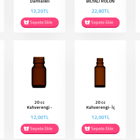
Damlalıklı
BİLYALI ROLON
Kapaklı ŞiŞe
RK012
13,20TL
22,80TL
EC003
Sepete Ekle
Sepete Ekle
20 cc
20 cc
Kahverengi -
Kahverengi- İç
Kapaklı ŞiŞe
Damlalıklı ve
12,00TL
12,00TL
ES006
Kapaklı ŞiŞe
ES008
Sepete Ekle
Sepete Ekle