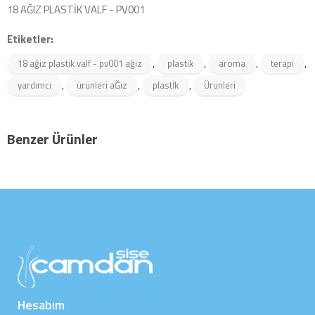
18 AĞIZ PLASTİK VALF - PV001
Etiketler:
,
,
,
,
18 ağiz plastik valf - pv001 ağiz
plastik
aroma
terapi
,
,
,
yardımcı
ürünleri aĞiz
plastİk
Ürünleri
Benzer Ürünler
Hesabım