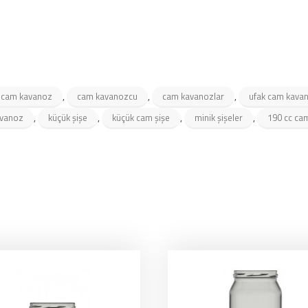
,
,
,
 cam kavanoz
cam kavanozcu
cam kavanozlar
ufak cam kava
,
,
,
,
avanoz
küçük şişe
küçük cam şişe
minik şişeler
190 cc ca