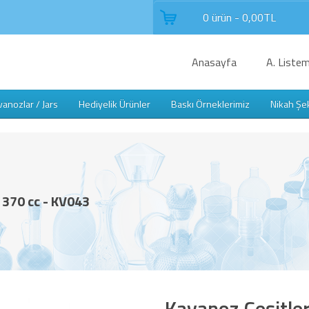
0 ürün - 0,00TL
Anasayfa
A. Listem
anozlar / Jars
Hediyelik Ürünler
Baskı Örneklerimiz
Nikah Şe
) 370 cc - KV043
Kavanoz Çeşitler