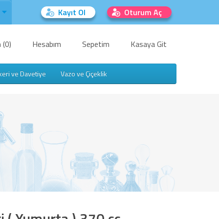
Kayıt Ol
Oturum Aç
 (0)
Hesabım
Sepetim
Kasaya Git
keri ve Davetiye
Vazo ve Çiçeklik
i ( Yumurta ) 370 cc -