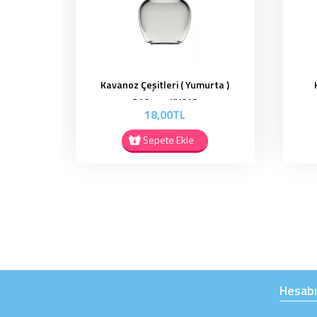
Kavanoz Çeşitleri ( Yumurta )
210 cc - KV012
18,00TL
Sepete Ekle
Hesab