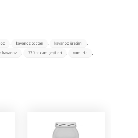
,
,
,
noz
kavanoz toptan
kavanoz üretimi
,
,
,
m kavanoz
370 cc cam çeşitleri
yumurta