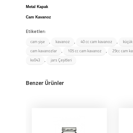
Metal Kapak
Cam Kavanoz
Etiketler:
,
,
,
cam şişe
kavanoz
40 cc cam kavanoz
küçük
,
,
cam kavanozlar
105 cc cam kavanoz
29cc cam k
,
kv043
jars Çeşitleri
Benzer Ürünler