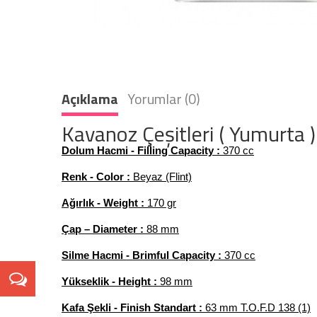
Açıklama
Yorumlar (0)
Kavanoz Çeşitleri ( Yumurta 
Dolum Hacmi - Filling Capacity :
370
cc
Renk - Color :
Beyaz (Flint)
Ağırlık - Weight :
170 gr
Çap – Diameter :
88 mm
Silme Hacmi - Brimful Capacity :
370 cc
Yükseklik - Height :
98 mm
Kafa Şekli - Finish Standart :
63 mm T.O.F.D 138 (1)