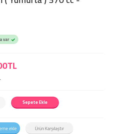
a var
00TL
L
Sepete Ekle
teme ekle
Ürün Karşılaştır