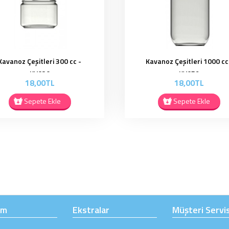
Kavanoz Çeşitleri 300 cc -
Kavanoz Çeşitleri 1000 cc
KV020
KV079
18,00TL
18,00TL
Sepete Ekle
Sepete Ekle
ım
Ekstralar
Müşteri Servis