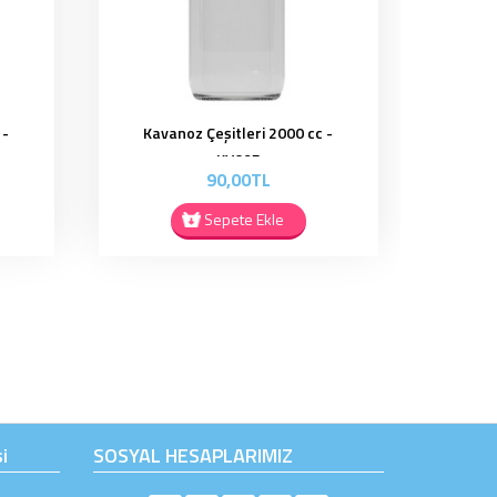
 -
Kavanoz Çeşitleri 2000 cc -
KV097
90,00TL
Sepete Ekle
i
SOSYAL HESAPLARIMIZ