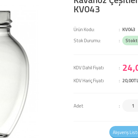
KV043
Ürün Kodu:
KV043
Stok Durumu:
Stokt
24,
KDV Dahil Fiyatı
KDV Hariç Fiyatı
20,00T
Adet
Alışveriş Lis