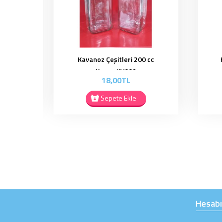
 cc
Kavanoz Çeşitleri 210 cc -
KV010
18,00TL
Sepete Ekle
Hesab