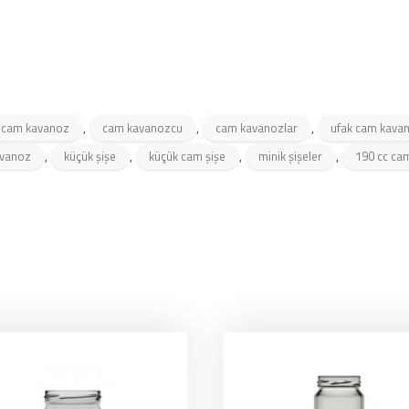
,
,
,
 cam kavanoz
cam kavanozcu
cam kavanozlar
ufak cam kava
,
,
,
,
avanoz
küçük şişe
küçük cam şişe
minik şişeler
190 cc ca