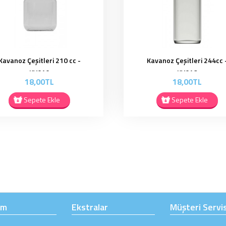
Kavanoz Çeşitleri 244cc -
Kavanoz Çeşitleri 300 cc 
KV016
KV020
18,00TL
18,00TL
Sepete Ekle
Sepete Ekle
ım
Ekstralar
Müşteri Servis