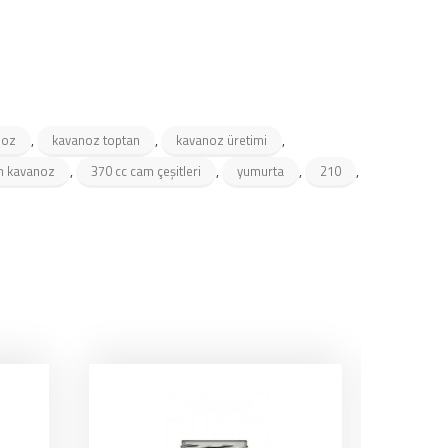
,
,
,
noz
kavanoz toptan
kavanoz üretimi
,
,
,
,
m kavanoz
370 cc cam çeşitleri
yumurta
210