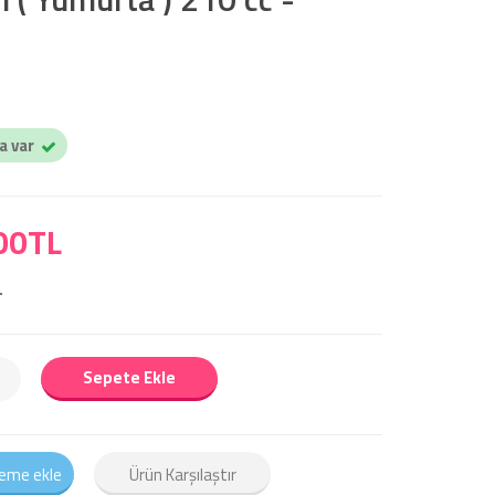
a var
00TL
L
Sepete Ekle
teme ekle
Ürün Karşılaştır