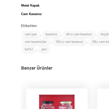
Metal Kapak
Cam Kavanoz
Etiketler:
,
,
,
cam şişe
kavanoz
40 cc cam kavanoz
küçük
,
,
cam kavanozlar
105 cc cam kavanoz
29cc cam k
,
kv012
jars
Benzer Ürünler