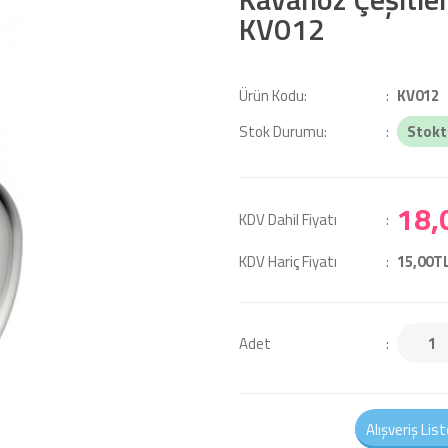
KV012
Ürün Kodu:
KV012
Stok Durumu:
Stokt
18,
KDV Dahil Fiyatı
KDV Hariç Fiyatı
15,00T
Adet
Alışveriş Lis