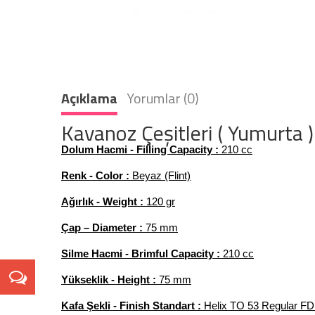
Açıklama
Yorumlar (0)
Kavanoz Çeşitleri ( Yumurta 
Dolum Hacmi - Filling Capacity :
210
cc
Renk - Color :
Beyaz (Flint)
Ağırlık - Weight :
120 gr
Çap – Diameter :
75 mm
Silme Hacmi - Brimful Capacity :
210 cc
Yükseklik - Height :
75 mm
Kafa Şekli - Finish Standart :
Helix TO 53 Regular FD 