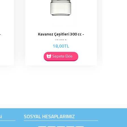
-
Kavanoz Çeşitleri ( Yumurta )
Kava
370 cc - KV043
24,00TL
Sepete Ekle
i
SOSYAL HESAPLARIMIZ