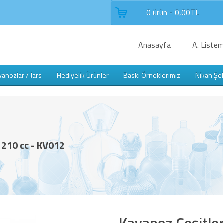
0 ürün - 0,00TL
Anasayfa
A. Listem
anozlar / Jars
Hediyelik Ürünler
Baskı Örneklerimiz
Nikah Şe
) 210 cc - KV012
Kavanoz Çeşitler