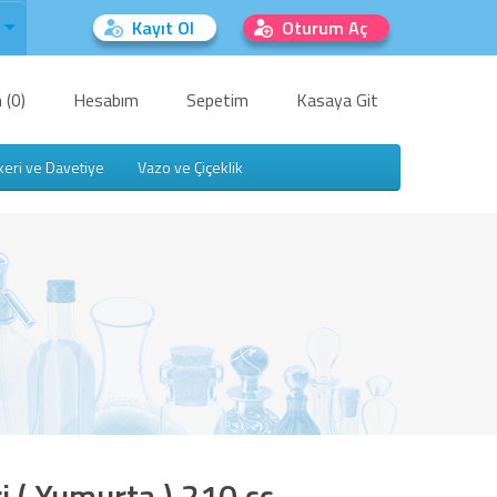
Kayıt Ol
Oturum Aç
 (0)
Hesabım
Sepetim
Kasaya Git
keri ve Davetiye
Vazo ve Çiçeklik
i ( Yumurta ) 210 cc -