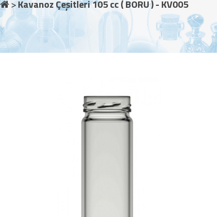
Kavanoz Çeşitleri 105 cc ( BORU ) - KV005