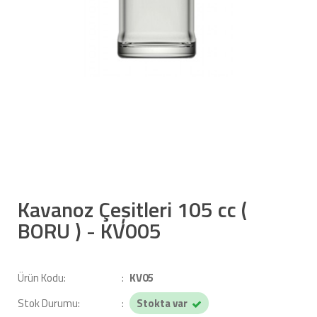
Kavanoz Çeşitleri 105 cc (
BORU ) - KV005
Ürün Kodu:
KV05
Stok Durumu:
Stokta var