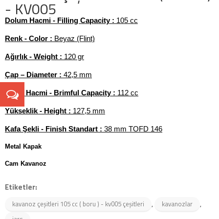
- KV005
Dolum Hacmi - Filling Capacity :
105
cc
Renk - Color :
Beyaz (Flint)
Ağırlık - Weight :
120 gr
Çap – Diameter :
42,5 mm
Silme Hacmi - Brimful Capacity :
112 cc
Yükseklik - Height :
127,5 mm
Kafa Şekli - Finish Standart :
38 mm TOFD 146
Metal Kapak
Cam Kavanoz
Etiketler:
,
,
kavanoz çeşitleri 105 cc ( boru ) - kv005 çeşitleri
kavanozlar